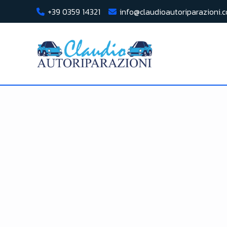
+39 0359 14321
info@claudioautoriparazioni.